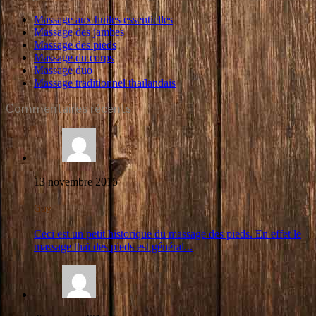
Massage aux huiles essentielles
Massage des jambes
Massage des pieds
Massage du corps
Massage duo
Massage traditionnel thaïlandais
Commentaires récents
13 novembre 2015
Guy
Ceci est un petit historique du massage des pieds. En effet le
massage thaï des pieds est général...