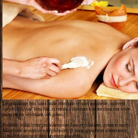
Le gommage bio, sans huile minérale et sans parabène, souvent
enrichi à l'Aloe Vera bio, consiste à éliminer tout en douceur votre
peau morte obstruant vos pores.
Purifiée, voilà votre peau devenue lisse et éclatante, comme neuve.
Mais cette sensation est éphémère. Il vous appartient d'entretenir
cette exfoliation le plus souvent possible.