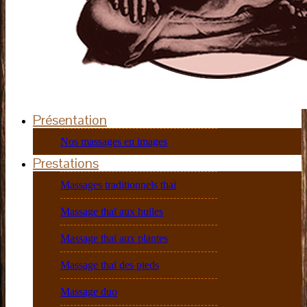
Présentation
Nos massages en images
Prestations
Massages traditionnels thaï
Massage thaï aux huiles
Massage thaï aux plantes
Massage thaï des pieds
Massage duo