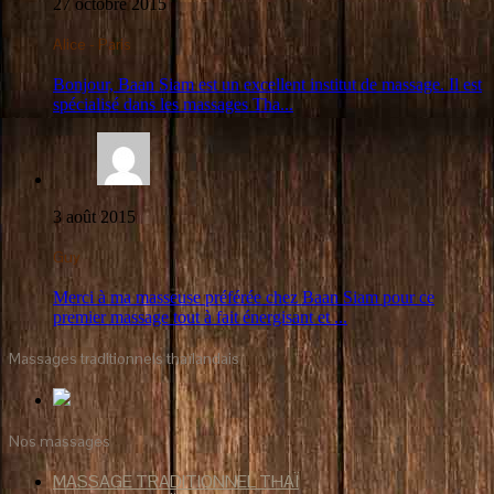
27 octobre 2015
Alice - Paris
Bonjour, Baan Siam est un excellent institut de massage. Il est
spécialisé dans les massages Tha...
3 août 2015
Guy
Merci à ma masseuse préférée chez Baan Siam pour ce
premier massage tout à fait énergisant et ...
Massages traditionnels thaïlandais
Nos massages
MASSAGE TRADITIONNEL THAÏ