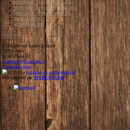
MASSAGE THAÏ AUX HUILES
MASSAGE THAÏ AUX PLANTES
MASSAGE THAÏ DES PIEDS
MASSAGE DUO
GOMMAGE BIO
Notre institut
20 Boulevard Saint-Germain
75005 Paris
01 43 26 44 03
baansiam@baansiam.fr
Contactez-nous
© 2015 •
Politique de confidentialité
Site optimisé par
MYBLYSS.FR