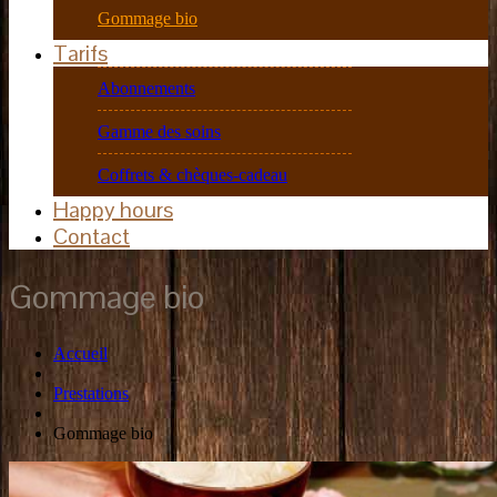
Gommage bio
Tarifs
Abonnements
Gamme des soins
Coffrets & chèques-cadeau
Happy hours
Contact
Gommage bio
Accueil
Prestations
Gommage bio