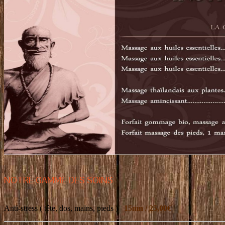
NOTRE GAMME DES SOINS
Anti-stress ( tête, dos, mains, pieds )
15mn / 25,00€