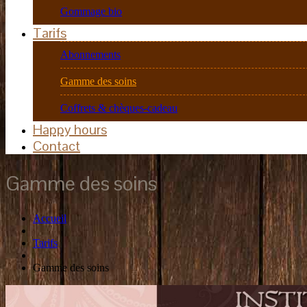
Gommage bio
Tarifs
Abonnements
Gamme des soins
Coffrets & chèques-cadeau
Happy hours
Contact
Gamme des soins
Accueil
Tarifs
Gamme des soins