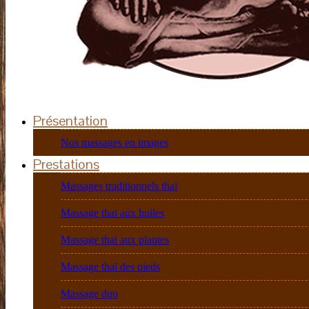
Présentation
Nos massages en images
Prestations
Massages traditionnels thaï
Massage thaï aux huiles
Massage thaï aux plantes
Massage thaï des pieds
Massage duo