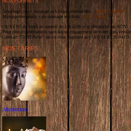
NOS FORFAITS
Gommage bio + massage aux huiles essentielles
1h30 / 120,00€
Massage des pieds + un massage au choix
2h / 140,00€
OUVERT du lundi au samedi de 11h à20h et le dimanche sur RDV.
Pour plus d'informations sans aucun engagement de votre part, veuille
Germain 75005 Paris " ou en nous appelant au (+33) 01 43 26 44 03.
NOS TARIFS
Abonnements