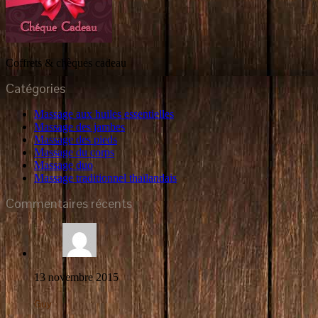
Coffrets & chèques cadeau
Catégories
Massage aux huiles essentielles
Massage des jambes
Massage des pieds
Massage du corps
Massage duo
Massage traditionnel thaïlandais
Commentaires récents
13 novembre 2015
Guy